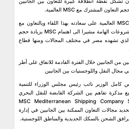
 تشكل نقطة انطلاقة كبيرة للتعاون بين الجانبين
اون المشترك مع MSC العالمية.
ومن جانبه أكد الرئيس التنفيذي لمجموعة MSC العالمية على سعادته بهذا اللقاء ويالتعاون مع
وزارة النقل المصرية في تنفيذ عدد من المشروعات الهامة مشيرا الى اهتمام MSC بزيادة حجم
 الذي تشهده مصر في مختلف المجالات ومنها قطاع
ن من الجانبين خلال الفترة القادمة للاتفاق على أطر
في مجال النقل واللوجستيات بين الجانبين
س كامل الوزير نائب رئيس مجلس الوزراء للتنمية
يع مذكرة تفاهم بين الشركة القابضة للنقل البحري
ري التابعة لوزارة النقل وشركة MSC Mediterranean Shipping Company SA
يد مجالات التعاون الممكنة بين الجانبين في إدارة
مرافق الشحن بالسكك الحديدية والمناطق اللوجستية.