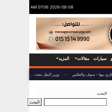
2026-08-08 07:06 AM
سيارات
مقالات
المزيد
ري بنها – منوف والعكس
وزير النقل يتفقد مشروع تطوير ميناء الس
◈
البحث
البحث