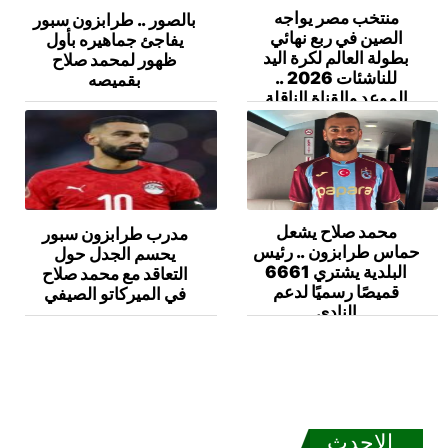
منتخب مصر يواجه
بالصور .. طرابزون سبور
الصين في ربع نهائي
يفاجئ جماهيره بأول
بطولة العالم لكرة اليد
ظهور لمحمد صلاح
للناشئات 2026 ..
بقميصه
الموعد والقناة الناقلة
محمد صلاح يشعل
مدرب طرابزون سبور
حماس طرابزون .. رئيس
يحسم الجدل حول
البلدية يشتري 6661
التعاقد مع محمد صلاح
قميصًا رسميًا لدعم
في الميركاتو الصيفي
النادي
الاحدث