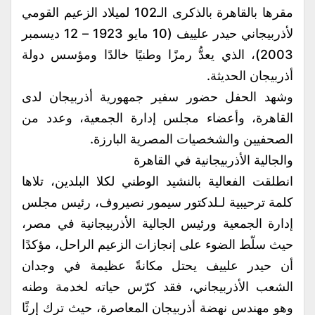
مقرها بالقاهرة بالذكرى الـ102 لميلاد الزعيم القومي
لأذربيجاني حيدر علييف (10 مايو 1923 – 12 ديسمبر
2003)، الذي يعدُّ رمزًا وطنيًا خالدًا ومؤسس دولة
أذربيجان الحديثة.
وشهد الحفل حضور سفير جمهورية أذربيجان لدى
القاهرة، وأعضاء مجلس إدارة الجمعية، وعدد من
الصحفيين والشخصيات المصرية البارزة.
والجالية الأذربيجانية في القاهرة
انطلقت الفعالية بالنشيد الوطني لكلا البلدين، تلاها
كلمة ترحيبية لـلدكتور سيمور نصيروف، رئيس مجلس
إدارة الجمعية ورئيس الجالية الأذربيجانية في مصر،
حيث سلّط الضوء على إنجازات الزعيم الراحل، مؤكدًا
أن حيدر علييف يحتل مكانةً عظيمة في وجدان
الشعب الأذربيجاني، فقد كرّس حياته لخدمة وطنه
وهو مهندس نهضة أذربيجان المعاصرة، حيث ترك إرثًا