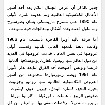
جدير بالذكر أن عرض الجمال النائم يعد أحد أشهر
الأعمال الكلاسيكية العالمية وتم تقديمه للمرة الأولى
عام 1890 على مسرح مارينسكى بسان بطرسبرج
وتم تناول قصته بعدة أشكال ومعالجات فنية متنوعة .
أما فرقة باليه أوبرا القاهرة تأسست عام 1966
وكانت تابعة للمعهد العالى للباليه وقدمت أولى
عروضها فى نفس العام ، قدمت عروضها فى العديد
من دول العالم منها روسيا، بلغاريا، يوغوسلافيا، ألمانيا،
فرنسا وتونس، أصبحت أحد الفرق التابعة لدار الأوبرا
عام 1991 ويضم ريبورتوارها مجموعة من أشهر
العروض الكلاسيكية العالمية منها روميو وجولييت،
بحيرة البجع، كسارة البندق، جيزيل، دون كيشوت ،
طقوس الربيع ، هاملت ، لوركيانا ، كارمينا بورانا ،
بوليرو ، سندريلا ، رقصات نلتقى بها ، وبالرغم من كل