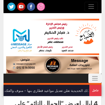
هيئة السكك الحديدية تعلن تعديل مواعيد قطاري بنها – منوف والعكس
عاجل
4 ليال لعرض “الجمال النائم” على