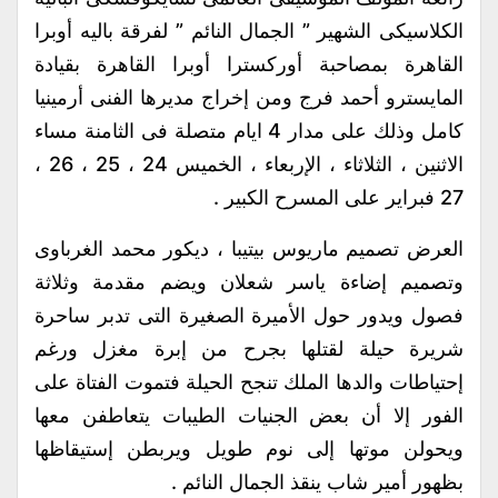
الكلاسيكى الشهير ” الجمال النائم ” لفرقة باليه أوبرا
القاهرة بمصاحبة أوركسترا أوبرا القاهرة بقيادة
المايسترو أحمد فرج ومن إخراج مديرها الفنى أرمينيا
كامل وذلك على مدار 4 ايام متصلة فى الثامنة مساء
الاثنين ، الثلاثاء ، الإربعاء ، الخميس 24 ، 25 ، 26 ،
27 فبراير على المسرح الكبير .
العرض تصميم ماريوس بيتيبا ، ديكور محمد الغرباوى
وتصميم إضاءة ياسر شعلان ويضم مقدمة وثلاثة
فصول ويدور حول الأميرة الصغيرة التى تدبر ساحرة
شريرة حيلة لقتلها بجرح من إبرة مغزل ورغم
إحتياطات والدها الملك تنجح الحيلة فتموت الفتاة على
الفور إلا أن بعض الجنيات الطيبات يتعاطفن معها
ويحولن موتها إلى نوم طويل ويربطن إستيقاظها
بظهور أمير شاب ينقذ الجمال النائم .