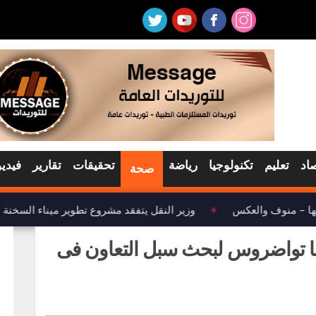
اد
تعليم
تكنولوجيا
رياضة
تحقيقات
تقارير
فيديو
صحة
ها – منوف والعكس
وزير النقل يتفقد مشروع تطوير ميناء السخنة
◈
ابا تواضروس لبحث سبل التعاون فى