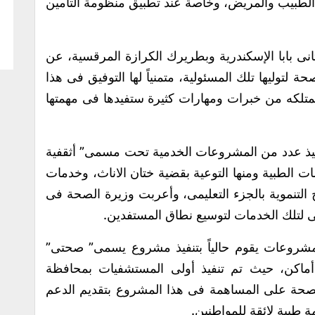
 الطبيب والمريض، وخاصة عند تطبيق منظومة التأمين
نى بابا الإسكندرية وبطريرك الكرازة المرقسية، عن
صحة لتوليها تلك المسئولية، متمنياً لها التوفيق فى هذا
ا تمتلكه من خبرات ومهارات كثيرة ستفيدها فى مهمتها
تنفيذ عدد من المشروعات الخدمية تحت مسمى” أثقفية
ت الطبية ومنها التوعية بقضية ختان الاناث، وخدمات
 التنموية بالجزء التعليمى، وأعربت وزيرة الصحة فى
ى لتلك الخدمات لتوسيع نطاق المستفدين.
لمشروعات يقوم حالياً بتنفيذ مشروع يسمى” صحتى”
لذى يهدف الى بناء 7 مستشفيات ب7 أماكن، حيث تم تنفيذ أولى المستشفيات بمحافظة
حة على المساهمة فى هذا المشروع بتقديم الدعم
 طبية لائقة للمواطنين.