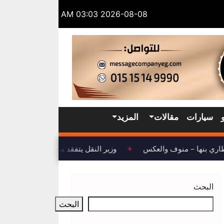
2026-08-08 03:03 AM
سيارات
مقالات
المزيد
اري بنها – منوف والعكس
وزير النقل يتفقد مشروع تطوير ميناء ال
◈
البحث
البحث