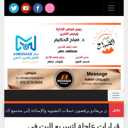
أعضاء نادي بريفادو يرفضون حملات التشويه والإساءة إلى مجتمع النادي
عاجل
قرارات عاجلة لتسريع البت في