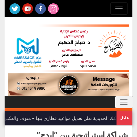
هيئة السكك الحديدية تعلن تعديل مواعيد قطاري بنها – منوف والعكس
عاجل
شراكة استراتيجية بين “إيدج”