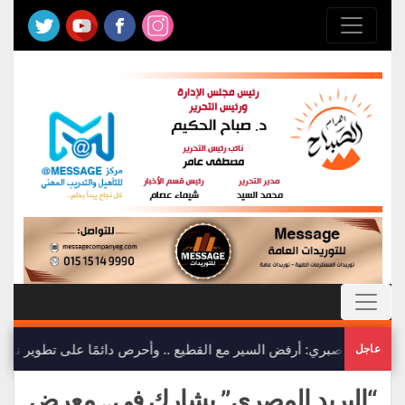
ياسمين صبري: أرفض السير مع القطيع .. وأحرص دائمًا على تطوير نفس
عاجل
“البريد المصري” يشارك في.. معرض