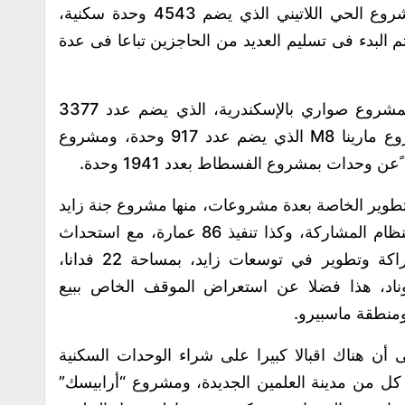
LD00، الذي يضم 1037 وحدات، وكذا مشروع الحي اللاتيني الذي يضم 4543 وحدة سكنية،
م البدء فى تسليم العديد من الحاجزين تباعا فى عدة
كما تناول وزير الإسكان موقف المبيعات بمشروع صواري بالإسكندرية، الذي يضم عدد 3377
وحدة سكنية، الذي تم بيعه بالكامل، ومشروع مارينا M8 الذي يضم عدد 917 وحدة، ومشروع
تطوير الخاصة بعدة مشروعات، منها مشروع جنة زايد
77، والتي تشمل تطوير مساحة 23 فدانا بنظام المشاركة، وكذا تنفيذ 86 عمارة، مع استحداث
قطعة أرض بنشاط مدرسة، ومشروع شراكة وتطوير في توسعات زايد، بمساحة 22 فدانا،
ناد، هذا فضلا عن استعراض الموقف الخاص ببيع
ومنطقة ماسبيرو.
ى أن هناك اقبالا كبيرا على شراء الوحدات السكنية
كل من مدينة العلمين الجديدة، ومشروع “أرابيسك”