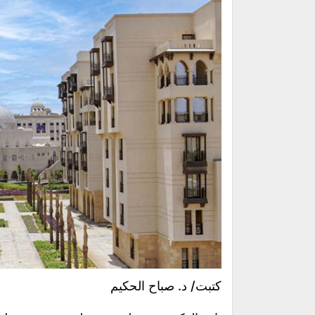
كتبت/ د. صباح الحكيم