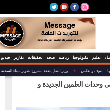
اد
تعليم
تكنولوجيا
رياضة
صحة
تحقيقات
تقارير
فيديو
ا – منوف والعكس
وزير النقل يتفقد مشروع تطوير ميناء السخنة
◈
لى وحدات العلمين الجديدة و