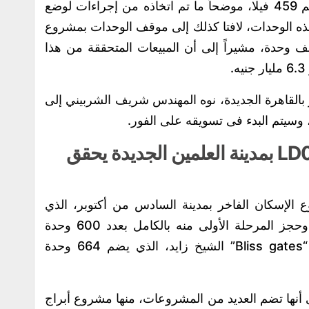
الخاص بمشروع الفيلات بحي R5، الذي يضم 459 فيلا، موضحاً ما تم اتخاذه من إجراءات لوضع
هذه الوحدات، لافتا كذلك إلى موقف الوحدات بمشروع
ارات بحي R5، الذي يضم نحو 23.2 ألف وحدة، مشيراً إلى أن المبيعات المتحققة من هذا
بالقاهرة الجديدة، نوه المهندس شريف الشربيني إلى
وزير الإسكان مشروع أبراج LD00 بمدينة العلمين الجديدة يحقق
الإسكان الفاخر بمدينة السادس من أكتوبر، الذي
يضم 2040 وحدة، لافتا إلى أنه تم طرح وحجز المرحلة الأولى منه بالكامل بعدد 600 وحدة
سكنية، مشيراً كذلك إلى موقف مشروع “Bliss gates” الشيخ زايد، الذي يضم 664 وحدة
ى أنها تضم العديد من المشروعات، منها مشروع أبراج