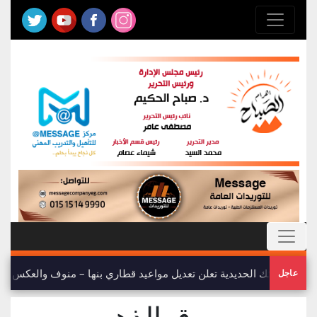
يئة السكك الحديدية تعلن تعديل مواعيد قطاري بنها – منوف والعكس
عاجل
◈