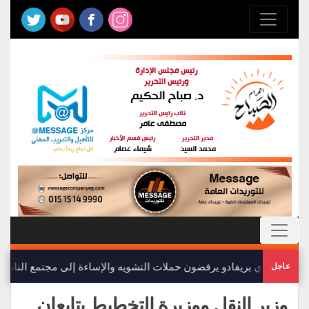
أعضاء نادي بريفادو يرفضون حملات التشويه والإساءة إلى مجتمع النادي
عاجل
وزير النقل ووزيرة التخطيط يتابعان