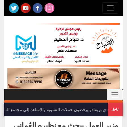
أعضاء نادي بريفادو يرفضون حملات التشويه والإساءة إلى مجتمع النادي
عاجل
وزير العمل يبحث مع نظيره العُماني