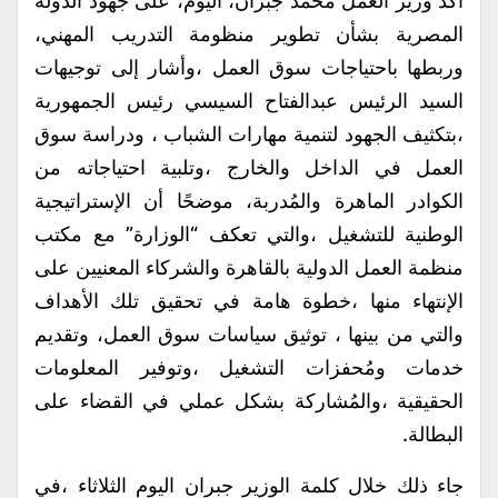
أكد وزير العمل محمد جبران، اليوم، على جهود الدولة
المصرية بشأن تطوير منظومة التدريب المهني،
وربطها باحتياجات سوق العمل ،وأشار إلى توجيهات
السيد الرئيس عبدالفتاح السيسي رئيس الجمهورية
،بتكثيف الجهود لتنمية مهارات الشباب ، ودراسة سوق
العمل في الداخل والخارج ،وتلبية احتياجاته من
الكوادر الماهرة والمُدربة، موضحًا أن الإستراتيجية
الوطنية للتشغيل ،والتي تعكف “الوزارة” مع مكتب
منظمة العمل الدولية بالقاهرة والشركاء المعنيين على
الإنتهاء منها ،خطوة هامة في تحقيق تلك الأهداف
والتي من بينها ، توثيق سياسات سوق العمل، وتقديم
خدمات ومُحفزات التشغيل ،وتوفير المعلومات
الحقيقية ،والمُشاركة بشكل عملي في القضاء على
البطالة.
جاء ذلك خلال كلمة الوزير جبران اليوم الثلاثاء ،في