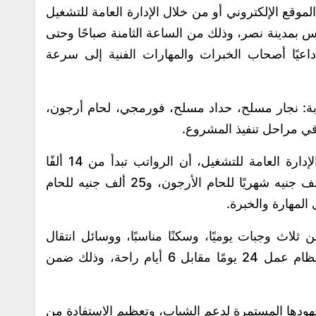
 الموقع الإلكتروني أو من خلال الإدارة العامة للتشغيل
 3 شارع يوسف عباس بمدينة نصر، وذلك من الساعة الثامنة صباحًا وحتى
داعيًا أصحاب الخبرات والمهارات الفنية إلى سرعة
ة: نجار مسلح، حداد مسلح، فورمجي، لحام أرجون،
ي مراحل تنفيذ المشروع.
ومن جانبها، أوضحت هبة أحمد مدير عام الإدارة العامة للتشغيل، أن الرواتب تبدأ من 14 ألفًا
و250 جنيهًا لبعض المهن، وتصل إلى 35 ألف جنيه شهريًا للحام الأرجون، و25 ألف جنيه للحام
المهارة والخبرة.
ثلاث وجبات يوميًا، وسكنًا مناسبًا، ووسائل انتقال
داخلية من وإلى مواقع العمل، إلى جانب نظام عمل 24 يومًا مقابل 6 أيام راحة، وذلك ضمن
ودها المستمرة لدعم الشباب، وتعظيم الاستفادة من