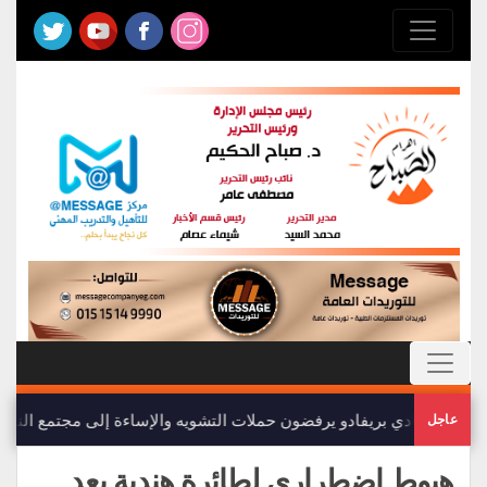
أعضاء نادي بريفادو يرفضون حملات التشويه والإساءة إلى مجتمع النادي
عاجل
هبوط اضطراري لطائرة هندية بعد