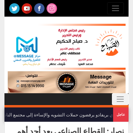
أعضاء نادي بريفادو يرفضون حملات التشويه والإساءة إلى مجتمع النادي
عاجل
نصار: القطاع الصناعي يعد أحد أهم