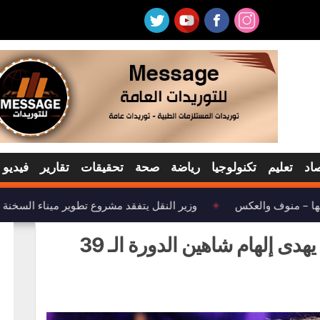
اد
تعليم
تكنولوجيا
رياضة
صحة
تحقيقات
تقارير
فيديو
ها – منوف والعكس
وزير النقل يتفقد مشروع تطوير ميناء السخنة
◈
مهرجان الإسكندرية السينمائي يهدى إلهام شاهين الدورة الـ 39