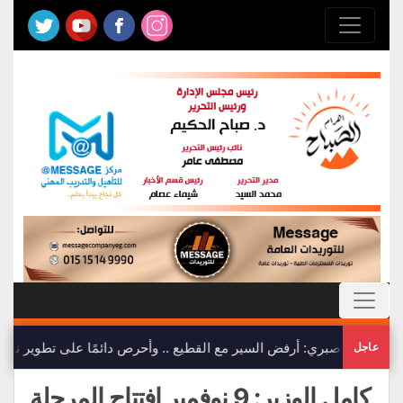
ياسمين صبري: أرفض السير مع القطيع .. وأحرص دائمًا على تطوير نفس
عاجل
كامل الوزير: 9 نوفمبر افتتاح المرحلة