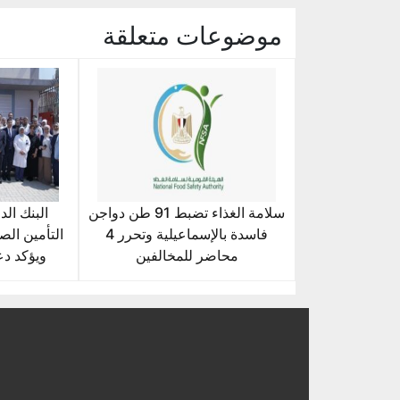
موضوعات متعلقة
سلامة الغذاء تضبط 91 طن دواجن
البنك ال
فاسدة بالإسماعيلية وتحرر 4
التأمين ال
محاضر للمخالفين
ويؤكد دع