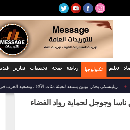
اد
تعليم
رياضة
صحة
تحقيقات
تقارير
فيديو
تكنولوجيا
زيلينسكي يحذر: بوتين يستعد لتعبئة مئات الآلاف وتصعيد الحرب في أو
◈
 ناسا وجوجل لحماية رواد الفضاء