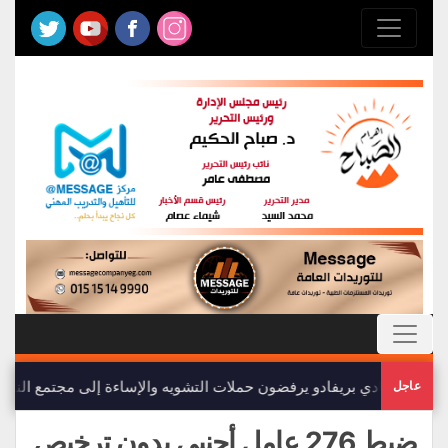
أعضاء نادي بريفادو يرفضون حملات التشويه والإساءة إلى مجتمع النادي
عاجل
ضبط 276 عامل أجنبي بدون ترخيص