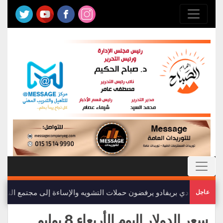
أعضاء نادي بريفادو يرفضون حملات التشويه والإساءة إلى مجتمع النادي
عاجل
سعر الدولار اليوم الأربعاء 8 يوليو