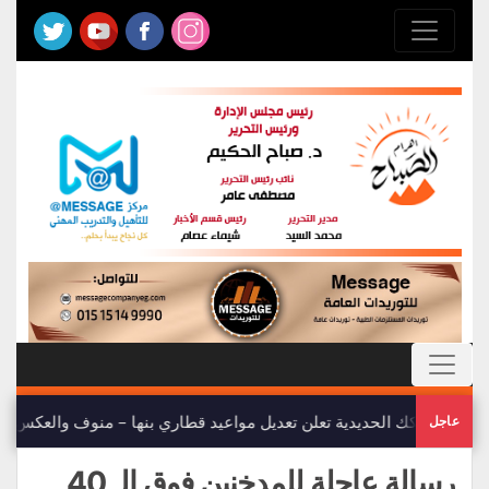
الحديدية تعلن تعديل مواعيد قطاري بنها – منوف والعكس
وزير النق
◈
رسالة عاجلة للمدخنين فوق الـ 40