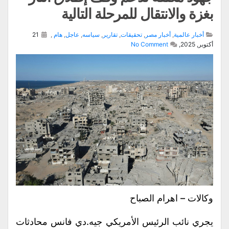
بغزة والانتقال للمرحلة التالية
أخبار عالمية
,
أخبار مصر
,
تحقيقات
,
تقارير
,
سياسه
,
عاجل
,
هام
,
21
أكتوبر, 2025,
No Comment
وكالات – اهرام الصباح
يجري نائب الرئيس الأمريكي جيه.دي فانس محادثات