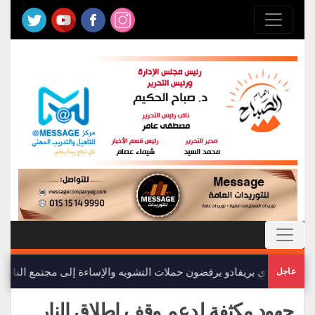
أعضاء نادي بريفادو يرفضون حملات التشويه والإساءة إلى مجتمع النادي
عاجل
جهود مكثفة لدعم وقف إطلاق النار