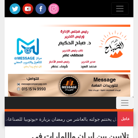
وزير العمل يختتم جولته بالعاشر من رمضان بزيارة «يوتوبيا للصناعات الد
عاجل
تلاسن بين إيران والإمارات فى