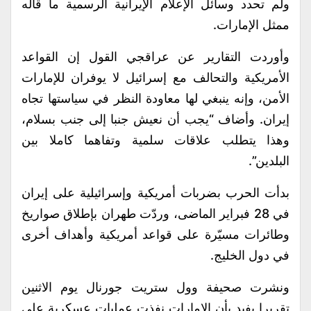
ولم تحدد وسائل الإعلام الإيرانية الرسمية ما قاله
ممثل الإمارات.
وأوردت التقارير عن عراقجي القول إن القواعد
الأمريكية والتحالف مع إسرائيل لا يوفران للإمارات
الأمن، وإنه ينبغي لها معاودة النظر في سياستها تجاه
إيران. وأضاف “يجب أن نعيش جنبا إلى جنب بسلام،
وهذا يتطلب علاقات سلمية وتفاهما كاملا بين
البلدين”.
بدأت الحرب بضربات أمريكية وإسرائيلية على إيران
في 28 فبراير الماضى، وردّت طهران بإطلاق صواريخ
وطائرات مسيّرة على قواعد أمريكية وأهداف أخرى
في دول الخليج.
ونشرت صحيفة وول ستريت جورنال يوم الاثنين
تقريرا يفيد بأن الإمارات نفذت عمليات عسكرية على