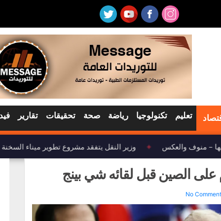
تعليم
تكنولوجيا
رياضة
صحة
تحقيقات
تقارير
فيد
تصاد
ها – منوف والعكس
وزير النقل يتفقد مشروع تطوير ميناء السخنة
◈
على الصين قبل لقائه شي بينج
No Commen