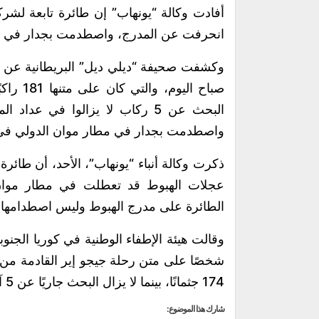
انحرفت عن المدرج، واصطدمت بجدار في مطار
وكشفت صحيفة “ديلي ديل” البريطانية عن تف
البحث عن 5 ركاب لا يزالوا في 
واصطدمت بجدار في مطار موان الدولي في كو
ذكرت وكالة أنباء “يونهاب”، الأحد، أن طائرة
عجلات الهبوط قد تعطلت في مطار موان ا
الطائرة على مدرج الهبوط وليس اصطدامها ب
شخصًا على متن رحلة جيجو إير القادمة من ب
174 جثمانًا، بينما لا يزال البحث جاريًا عن 5 آخرين.
شارك هذا الموضوع: