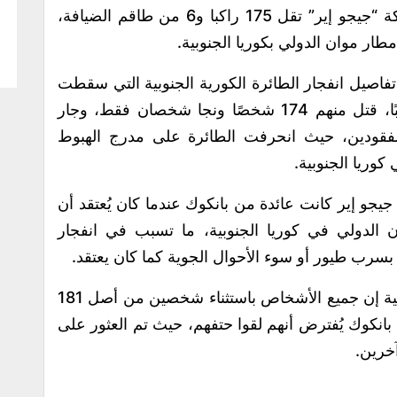
أفادت وكالة “يونهاب” إن طائرة تابعة لشركة “جيجو إير” تقل 175 راكبا و6 من طاقم الضيافة،
 موان الدولي بكوريا الجنوبية.
اصيل انفجار الطائرة الكورية الجنوبية التي سقطت
صباح اليوم، والتي كان على متنها 181 راكبًا، قتل منهم 174 شخصًا ونجا شخصان فقط، وجار
عداد المفقودين، حيث انحرفت الطائرة على مدرج الهبوط
ريا الجنوبية.
 جيجو إير كانت عائدة من بانكوك عندما كان يُعتقد أن
لدولي في كوريا الجنوبية، ما تسبب في انفجار
سرب طيور أو سوء الأحوال الجوية كما كان يعتقد.
وقالت هيئة الإطفاء الوطنية في كوريا الجنوبية إن جميع الأشخاص باستثناء شخصين من أصل 181
انكوك يُفترض أنهم لقوا حتفهم، حيث تم العثور على