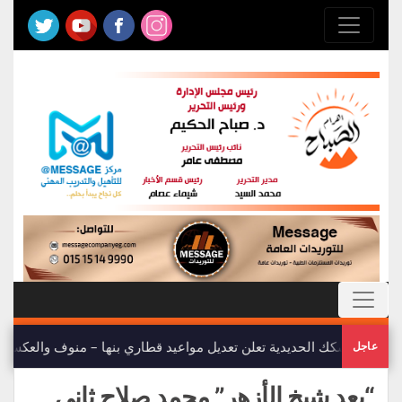
هيئة السكك الحديدية تعلن تعديل مواعيد قطاري بنها – منوف والعكس
عاجل
“بعد شيخ الأزهر” محمد صلاح ثانى