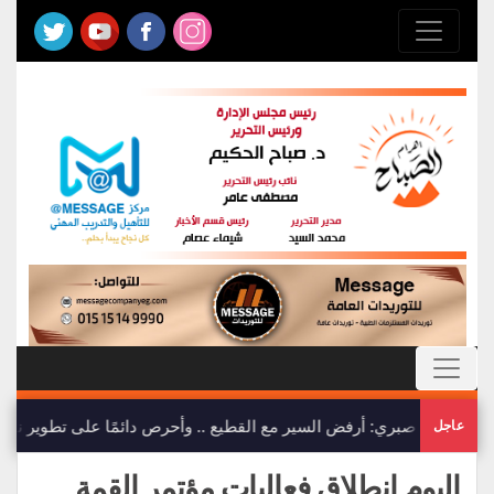
ياسمين صبري: أرفض السير مع القطيع .. وأحرص دائمًا على تطوير نف
عاجل
اليوم انطلاق فعاليات مؤتمر القمة