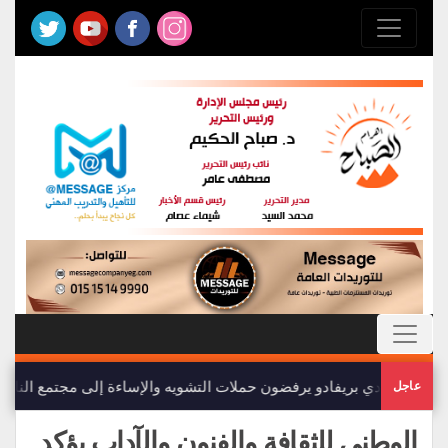
أعضاء نادي بريفادو يرفضون حملات التشويه والإساءة إلى مجتمع النادي
عاجل
الوطني للثقافة والفنون والآداب يؤكد