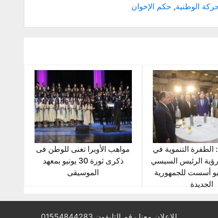
ركة الوطنية
,
حكم الإخوان
: الطفرة التنموية في
مواهب الأوبرا تغنى للوطن فى
ؤية الرئيس السيسي
ذكرى ثورة 30 يونيو بمعهد
30 يونيو أسست للجمهورية
الموسيقى
الجديدة
للإعلان معنا رقم التليفون 01554844283