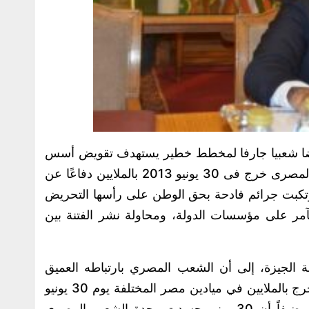
ة 30 يونيو مثلت رفضا شعبيا جارفا لمخطط خطير يستهدف تقويض أسس
الدولة الوطنية الحديثة، موضحا أن الشعب المصرى خرج فى 30 يونيو 2013 بالملايين دفاعًا عن
ارتكبت جرائم فادحة بحق الوطن على رأسها التحريض
تآمر على مؤسسات الدولة، ومحاولة نشر الفتنة بين
 الجيزة، إلى أن الشعب المصري بارتباطه العميق
بهويته الوطنية، رفض حكم الإخوان، بعدما خرج بالملايين في ميادين مصر المختلفة يوم 30 يونيو
ليقول كلمته الفاصلة: “لا لحكم الجماعة”، مضيفاً أن 30 يونيو جسدت وحدة الشعب المصري