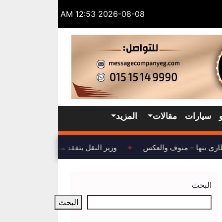
2026-08-08 12:53 AM
سيارات
مقالات
المزيد
ري بنها – منوف والعكس
وزير النقل يتفقد مشروع تطوير ميناء الس
◈
البحث
البحث