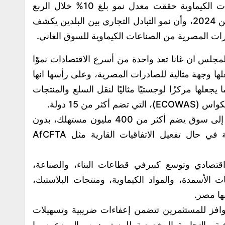
وأردف أن الصادرات المصرية من الصناعات الكيماوية حققت معدل نمو بلغ 10% خلال الربع
الأول من عام 2025 مقارنة بنفس الفترة من 2024، وأن نمو التبادل التجاري بين البلدين يكشف
ات المصرية من الصناعات الكيماوية للسوق الغاني.
لمجلس ان غانا تعد واحدة من أسرع الاقتصادات نموًا
لها وجهة مثالية للصادرات المصرية، وعلى رأسها انها
لها مركزًا لوجستيًا مثاليًا لنقل السلع والمنتجات
 من 15 دولة.
مما يتيح للصادرات المصرية فرصة الدخول إلى سوق يضم أكثر من 400 مليون مستهلك، بدون
رسوم جمركية أو بحواجز مخفضة وخاصة في حال تفعيل الاتفاقيات القارية مثل AfCFTA
تصادي وتوسع كبيرفي قطاعات البناء، والصناعة،
الأسمدة، والمواد الكيماوية، ومنتجات البلاستيك،
ها مصر.
وافز للمستثمرين تتضمن إعفاءات ضريبية وتسهيلات
ية والتجارية المخصصة للمستوردين والموزعين ما