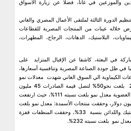
كبار المستوردين والموزعين في غانا، فضلا عن زيارة الأسواق
يم الدورة الثالثة لملتقى الأعمال المصري والغاني
رض خلاله عينات من المنتجات المصرية للقطاعات
اويات، البلاستيك، الدهانات، الزجاج، المطهرات،
ركة في البعثة، كاشفا عن الإقبال المتزايد على
ما في ظل جودة الصناعة المصرية وتنافسية أسعارها،
عات الكيماوية الي السوق الغاني شهدت معدلات نمو
ملحوظة خلال عام2024 مقارنة ب2023 بلغت نحو50% لتصل قيمة الصادرات 45 مليون
دولار، حيث حققت صادرات الكيماويات غير العضوية معدل نمو بلغت نسبته 111%، حيث ارتفعت
رات من 5.4 مليون دولار إلى 11.4 مليون دولار، وحققت منتجات الأسمدة: معدل نمو بلغت
نسبته 78%، وزادت صادرات منتجات البلاستيك واللدائن بنسبة 33%، وحققت المنظفات قفزة