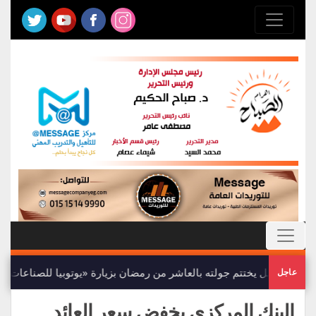
وزير العمل يختتم جولته بالعاشر من رمضان بزيارة «يوتوبيا للصناعات الدو
عاجل
البنك المركزى يخفض سعر العائد