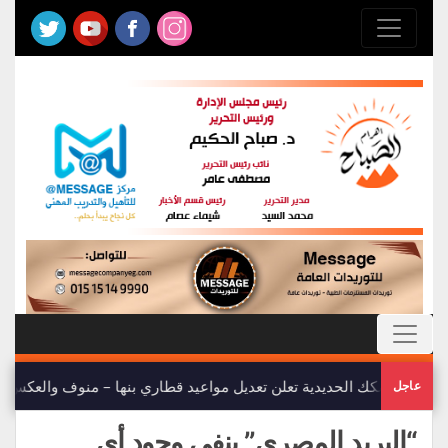
هيئة السكك الحديدية تعلن تعديل مواعيد قطاري بنها – منوف والعكس
عاجل
“البريد المصري” ينفي وجود أي