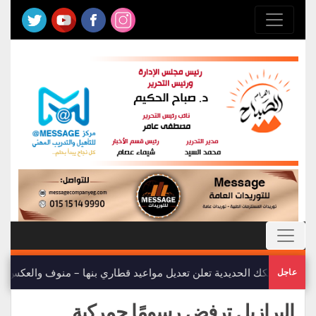
هيئة السكك الحديدية تعلن تعديل مواعيد قطاري بنها – منوف والعكس
عاجل
البرازيل ترفض رسومًا جمركية