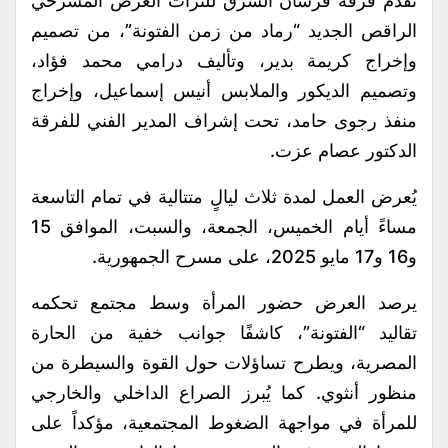
تُقدم فرقة فرسان الشرق للتراث العرض المسرحي
الراقص الجديد “رماد من زمن الفتونة”، من تصميم
وإخراج كريمة بدير، وتأليف درامي محمد فؤاد،
وتصميم الديكور والملابس أنيس إسماعيل، وإخراج
منفذ رجوى حامد، تحت إشراف المدير الفني للفرقة
الدكتور عصام عزت.
يُعرض العمل لمدة ثلاث ليالٍ متتالية في تمام التاسعة
مساءً أيام الخميس، الجمعة، والسبت، الموافق 15
و16 و17 مايو 2025، على مسرح الجمهورية.
يرصد العرض حضور المرأة وسط مجتمع تحكمه
تقاليد “الفتونة”، كاشفًا جوانب خفية من الحارة
المصرية، ويطرح تساؤلات حول القوة والسيطرة من
منظور أنثوي. كما يُبرز الصراع الداخلي والخارجي
للمرأة في مواجهة الضغوط المجتمعية، مؤكداً على