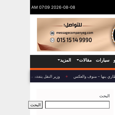
2026-08-08 07:09 AM
سيارات
مقالات
المزيد
اري بنها – منوف والعكس
وزير النقل يتفقد مشروع تطوير ميناء ال
◈
البحث
البحث