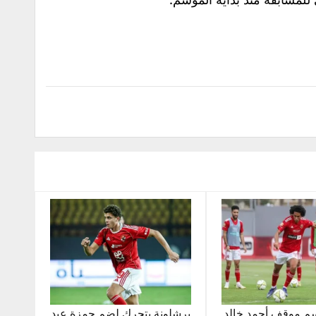
سم موقف أحمد خالد
برشلونة يتحرك لضم حمزة عبد