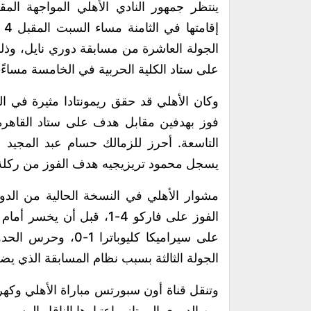
ينتظر جمهور النادي الأهلي المواجهة المقب
إق
على ستاد الكلية الحربية في الخامسة مساءً.
فوز بهدفين مقابل هدف على ستاد القاهرة 
التاسعة. أحرز للزمالك حسام عبد المجيد
يسجل محمود تريزيجيه هدف الفوز من ركلة ج
الجولة الثالثة بسبب نظام المسابقة الذي يضم 21 فريقاً فق
وتنقل قناة أون سبورتس مباراة الأهلي وكهرب
من الدوري الممتاز، باعتبارها الناقل الرسمي