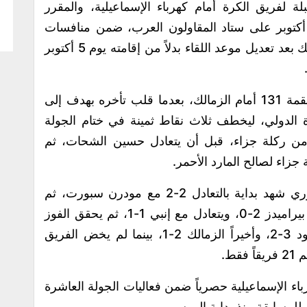
لة لفريق الكرة أمام كهرباء الإسماعيلية، والمقرر
امتها في الثامنة مساء السبت المقبل 4 أكتوبر على ستاد المقاولون العرب، ضمن منافسات
الجولة العاشرة من مسابقة دوري نايل، وذلك بعد تعديل موعد اللقاء بدلاً من إقامته يوم 5 أكتوبر
وكان الأهلي قد حقق ريمونتادا مثيرة في القمة 131 أمام الزمالك، بعدما قلب تأخره بهدف إلى
الدولي، ليخطف ثلاث نقاط ثمينة في ختام الجولة
 من ركلة جزاء، قبل أن يتعادل حسين الشحات، ثم
زاء لصالح المارد الأحمر.
مشوار الأهلي في النسخة الحالية من الدوري شهد بداية بالتعادل 2-2 مع مودرن سبورت، ثم
الفوز على فاركو 4-1، قبل أن يخسر أمام بيراميدز 2-0، ويتعادل مع إنبي 1-1، ثم يحقق الفوز
على سيراميكا كليوباترا 1-0، وحرس الحدود 3-2، وأخيراً الزمالك 2-1، بينما لم يخض الفريق
ط.
اء الإسماعيلية حصرياً ضمن فعاليات الجولة العاشرة
 للمسابقة منذ بداية الموسم.