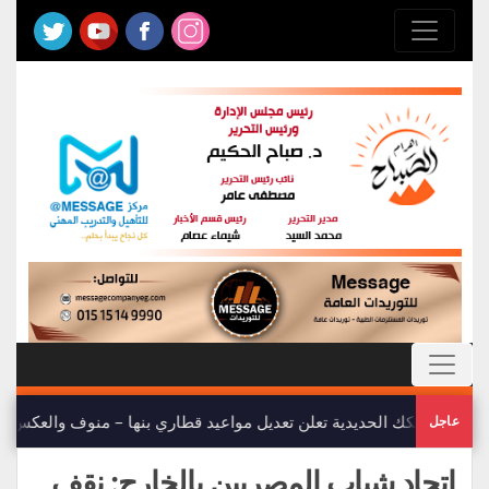
هيئة السكك الحديدية تعلن تعديل مواعيد قطاري بنها – منوف والعكس
عاجل
اتحاد شباب المصريين بالخارج: نقف