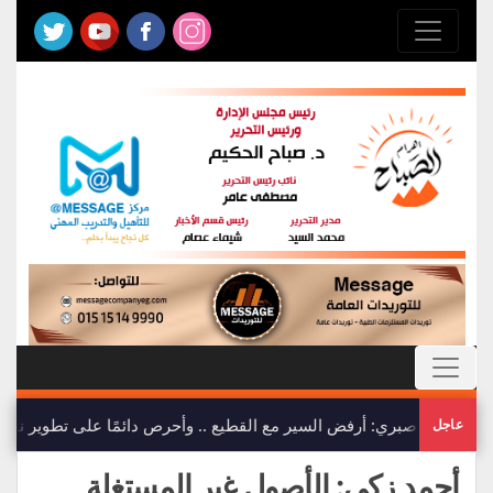
ياسمين صبري: أرفض السير مع القطيع .. وأحرص دائمًا على تطوير نفس
عاجل
أحمد زكي: الأصول غير المستغلة